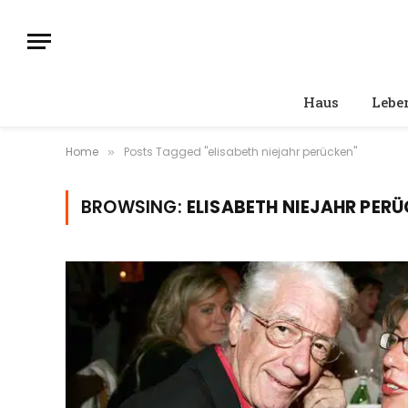
Haus
Leben
Home
Posts Tagged "elisabeth niejahr perücken"
»
BROWSING:
ELISABETH NIEJAHR PER