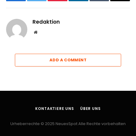
Facebook
Twitter
Pinterest
LinkedIn
Tumblr
Email
Redaktion
Website
ADD A COMMENT
KONTAKTIERE UNS
ÜBER UNS
Urheberrechte © 2025 NeuesSpot Alle Rechte vorbehalten